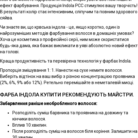
ефект фарбування. Продукція Indola PCC стимулює вашу творчість!
В результаті колір стає інтенсивним, сліпучим та повним здорового
сяйва.
Чи знаєте ви, що крвська індола - це, якщо коротко, один із
найрозумніших методів фарбування волосся в домашніх умовах?
Хоча це косметика з професійної серії, ним може скористатися
будь-яка дама, яка бажає викликати в уяві абсолютно новий ефект
на голові.
Краща продуктивність та перевірена технологія у фарбах Indola.
Пропорція змішування 1: 1. Нанести на сухе немите волосся.
Виберіть відтінок на ваш вибір з різною концентрацією проявника
(2%, 6%, 9% або 12%). Ретельно перемішайте в неметалевій мисці.
ФАРБА ІНДОЛА КУПИТИ РЕКОМЕНДУЮТЬ МАЙСТРИ.
Забарвлення раніше необробленого волосся:
Розподіліть суміш барвника та проявника на довжину та
кінчики волосся.
Вплив 10 хвилин.
Після розподіліть суміш на волосся біля коріння. Залишити на
30 хвилин.