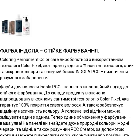
ФАРБА ІНДОЛА – СТІЙКЕ ФАРБУВАННЯ.
Coloring Pernament Color care виробляється з використанням
технології Color Pixel, яка гарантує до ста % новітні технології, стійкі
та яскраві кольори та сліпучий блиск. INDOLA PCC – визначення
розумного забарвлення!
Фарби для волосся Indola PCC - повністю інноваційний підхід до
стійкого фарбування. До складу продукту включено
відпрацьовану в кожному сантиметрі технологію Color Pixel, яка
гарантує 100% покриття сивого волосся. А також забезпечує
відмінну насиченість кольору. А головне, всі відтінки можна
змішувати один з одним. Тепер єдине обмеження у фарбуванні –
ваша уява! На панелі ви знайдете дуже природні кольори, модні
червоні та мідні, а також розумний PCC Creator, за допомогою
якого ви можете підкреслити колір, скоригувати або пом'якшити