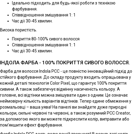
Ідеально підходить для будь-якої роботи з технікою
фарбування.
Співвідношення змішування 1: 1
Час дії 30-45 хвилин.
Висока пористість.
Покриття 80-100% сивого волосся
Співвідношення змішування 1: 1
Час дії 30-45 хвилин.
ІНДОЛА ФАРБА - 100% ПОКРИТТЯ СИВОГО ВОЛОССЯ.
Фарба для волосся Indola PCC - це повністю інноваційний підхід до
стійкого фарбування. До складу продукту входить опрацьована у
кожній деталі технологія Color Pixel, що гарантує 100% покриття
сивини. А також забезпечує відмінну насиченість кольору. А
головне, всі відтінки можна змішувати один з одним. Це означає
неймовірну кількість варіантів відтінків. Тепер єдине обмеження у
розмальовці – ваша уява! На панелі ви знайдете дуже природні
кольори, сильні червоні та червоні, а також розумний PCC Creator,
за допомогою якого ви можете підкреслити колір, виправити або
пом'якшити ефект фарбування.