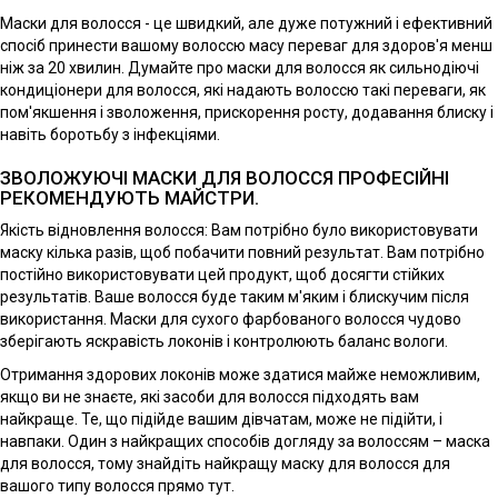
Маски для волосся - це швидкий, але дуже потужний і ефективний
спосіб принести вашому волоссю масу переваг для здоров'я менш
ніж за 20 хвилин. Думайте про маски для волосся як сильнодіючі
кондиціонери для волосся, які надають волоссю такі переваги, як
пом'якшення і зволоження, прискорення росту, додавання блиску і
навіть боротьбу з інфекціями.
ЗВОЛОЖУЮЧІ МАСКИ ДЛЯ ВОЛОССЯ ПРОФЕСІЙНІ
РЕКОМЕНДУЮТЬ МАЙСТРИ.
Якість відновлення волосся: Вам потрібно було використовувати
маску кілька разів, щоб побачити повний результат. Вам потрібно
постійно використовувати цей продукт, щоб досягти стійких
результатів. Ваше волосся буде таким м'яким і блискучим після
використання. Маски для сухого фарбованого волосся чудово
зберігають яскравість локонів і контролюють баланс вологи.
Отримання здорових локонів може здатися майже неможливим,
якщо ви не знаєте, які засоби для волосся підходять вам
найкраще. Те, що підійде вашим дівчатам, може не підійти, і
навпаки. Один з найкращих способів догляду за волоссям – маска
для волосся, тому знайдіть найкращу маску для волосся для
вашого типу волосся прямо тут.