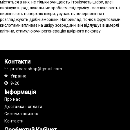
містяться в них, не тільки очищають і тонізують шкіру, але і
вирішують ряд локальних проблем епідермісу - заспокоюють і
вирівнюють поверхню шкіри, усувають почервоніння і
розгладжують дрібні зморшки. Наприклад, тонік з фруктовими
кислотами впливає на шкіру зсередини, він відлущує відмерлі
клітини, стимулюючи регенерацію шкірного покриву.
Контакти
profcareshop@gmail.com
Україна
9-20
Інформація
Про нас
Доставка і оплата
Cистема знижок
Контакти
Особистий Кабінет