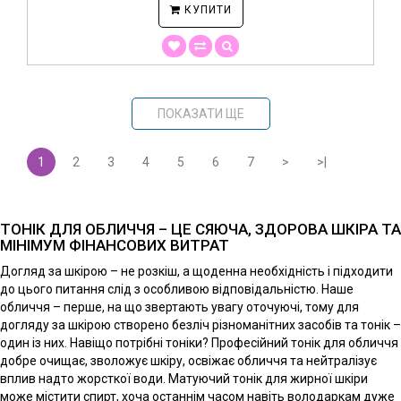
КУПИТИ
ПОКАЗАТИ ЩЕ
1
2
3
4
5
6
7
>
>|
ТОНІК ДЛЯ ОБЛИЧЧЯ – ЦЕ СЯЮЧА, ЗДОРОВА ШКІРА ТА
МІНІМУМ ФІНАНСОВИХ ВИТРАТ
Догляд за шкірою – не розкіш, а щоденна необхідність і підходити
до цього питання слід з особливою відповідальністю. Наше
обличчя – перше, на що звертають увагу оточуючі, тому для
догляду за шкірою створено безліч різноманітних засобів та тонік –
один із них. Навіщо потрібні тоніки? Професійний тонік для обличчя
добре очищає, зволожує шкіру, освіжає обличчя та нейтралізує
вплив надто жорсткої води. Матуючий тонік для жирної шкіри
може містити спирт, хоча останнім часом навіть володаркам дуже