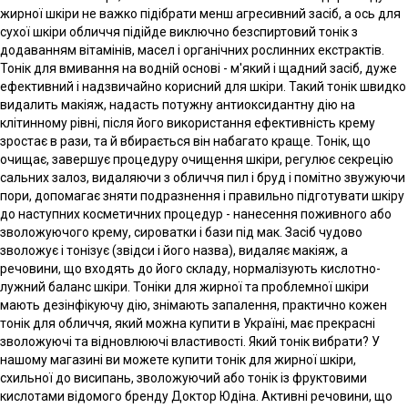
жирної шкіри не важко підібрати менш агресивний засіб, а ось для
сухої шкіри обличчя підійде виключно безспиртовий тонік з
додаванням вітамінів, масел і органічних рослинних екстрактів.
Тонік для вмивання на водній основі - м'який і щадний засіб, дуже
ефективний і надзвичайно корисний для шкіри. Такий тонік швидко
видалить макіяж, надасть потужну антиоксидантну дію на
клітинному рівні, після його використання ефективність крему
зростає в рази, та й вбирається він набагато краще. Тонік, що
очищає, завершує процедуру очищення шкіри, регулює секрецію
сальних залоз, видаляючи з обличчя пил і бруд і помітно звужуючи
пори, допомагає зняти подразнення і правильно підготувати шкіру
до наступних косметичних процедур - нанесення поживного або
зволожуючого крему, сироватки і бази під мак. Засіб чудово
зволожує і тонізує (звідси і його назва), видаляє макіяж, а
речовини, що входять до його складу, нормалізують кислотно-
лужний баланс шкіри. Тоніки для жирної та проблемної шкіри
мають дезінфікуючу дію, знімають запалення, практично кожен
тонік для обличчя, який можна купити в Україні, має прекрасні
зволожуючі та відновлюючі властивості. Який тонік вибрати? У
нашому магазині ви можете купити тонік для жирної шкіри,
схильної до висипань, зволожуючий або тонік із фруктовими
кислотами відомого бренду Доктор Юдіна. Активні речовини, що