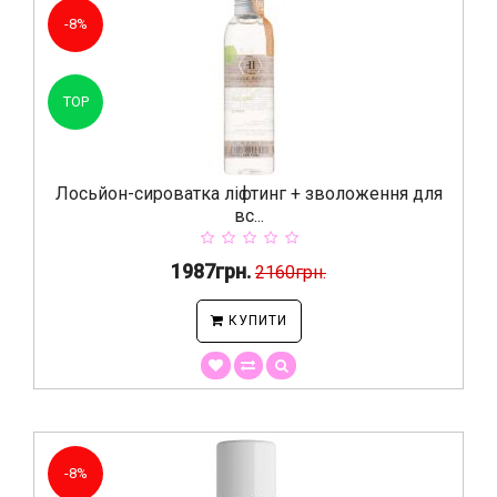
-8%
TOP
Лосьйон-сироватка ліфтинг + зволоження для
вс...
1987грн.
2160грн.
КУПИТИ
-8%