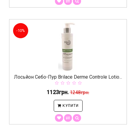
-10%
Лосьйон Себо-Пур Brilace Derme Сontrole Lotio...
1123грн.
1248грн.
КУПИТИ