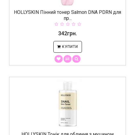
HOLLYSKIN Пінний тонер Salmon DNA PDRN для
пр...
342грн.
КУПИТИ
HOLLYSKIN Тонік для обличчя з муцином