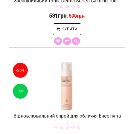
Заспокійливий тонік Derma Series Calming Toni...
531грн.
590грн.
КУПИТИ
-20%
TOP
Відновлювальний спрей для обличчя Енергія та
...