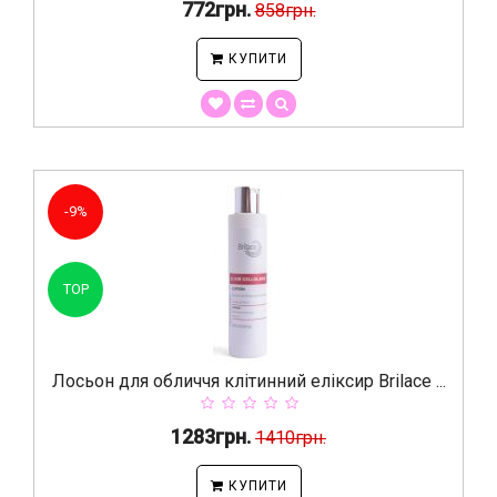
772грн.
858грн.
КУПИТИ
-9%
TOP
Лосьон для обличчя клітинний еліксир Brilace ...
1283грн.
1410грн.
КУПИТИ