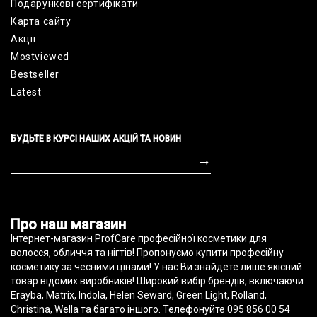
Подарункові сертифікати
Карта сайту
Акції
Mostviewed
Bestseller
Latest
БУДЬТЕ В КУРСІ НАШИХ АКЦІЙ ТА НОВИН
profcare.com.ua © 2010-2022
Про наш магазин
Інтернет-магазин ProfCare професійної косметики для
волосся, обличчя та нігтів! Пропонуємо купити професійну
косметику за чесними цінами! У нас Ви знайдете лише якісний
товар відомих виробників! Широкий вибір брендів, включаючи
Erayba, Matrix, Indola, Helen Seward, Green Light, Rolland,
Christina, Wella та багато іншого. Телефонуйте 095 856 00 54