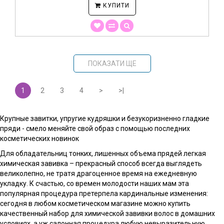
КУПИТИ
ПОКАЗАТИ ЩЕ
1
2
3
4
>
>|
Крупные завитки, упругие кудряшки и безукоризненно гладкие
пряди - смело меняйте свой образ с помощью последних
косметических новинок
Для обладательниц тонких, лишенных объема прядей легкая
химическая завивка – прекрасный способ всегда выглядеть
великолепно, не тратя драгоценное время на ежедневную
укладку. К счастью, со времен молодости наших мам эта
популярная процедура претерпела кардинальные изменения:
сегодня в любом косметическом магазине можно купить
качественный набор для химической завивки волос в домашних
условиях, а уж салонная процедура любую невыразительную