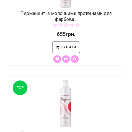
Перманент із молочними протеїнами для
фарбова...
655грн.
КУПИТИ
TOP