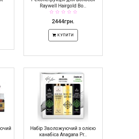
Raywell Hairgold Bo...
2444грн.
КУПИТИ
юючий
Набір Зволожуючий з олією
канабіса Anagana Pr...