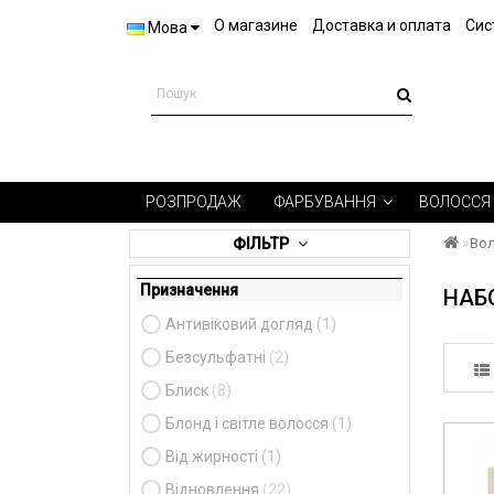
О магазине
Доставка и оплата
Сис
Мова
РОЗПРОДАЖ
ФАРБУВАННЯ
ВОЛОССЯ
ФІЛЬТР
Во
Призначення
НАБ
Антивіковий догляд
(1)
Безсульфатні
(2)
Блиск
(8)
Блонд і світле волосся
(1)
Від жирності
(1)
Відновлення
(22)