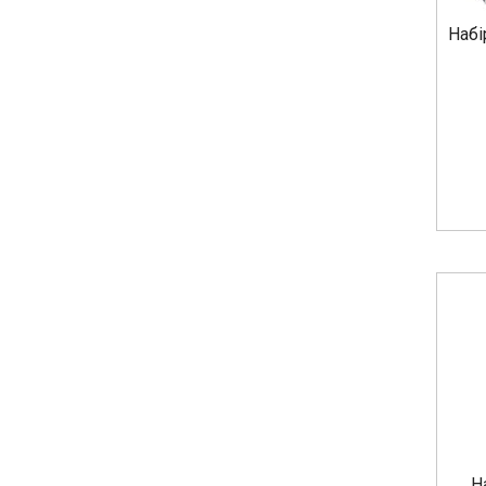
Набі
Н