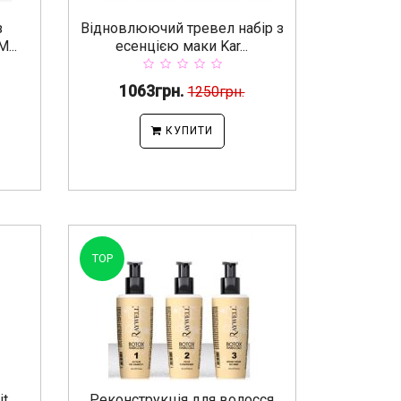
з
Відновлюючий тревел набір з
...
есенцією маки Kar...
1063грн.
1250грн.
КУПИТИ
TOP
it
Реконструкція для волосся