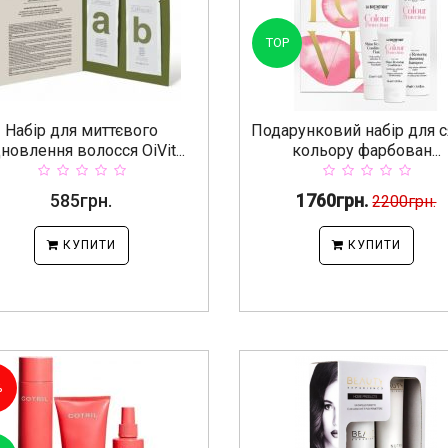
TOP
Набір для миттєвого
Подарунковий набір для 
новлення волосся OiVit...
кольору фарбован...
585грн.
1760грн.
2200грн.
КУПИТИ
КУПИТИ
%