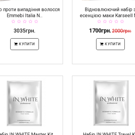
р проти випадіння волосся
Відновлюючий набір 
Emmebi Italia N...
есенцією маки Karseell M
3035грн.
1700грн.
2000грн.
КУПИТИ
КУПИТИ
абір IN WHITE Master Kit
Набір IN WHITE Travel K