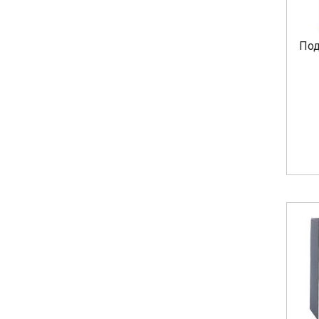
Malevich
Matrix
Под
OiVita39
Orofluido
Raywell
REF
Revlon
Saryna Key
Sensus
Sim Sensitive
Vitalitys