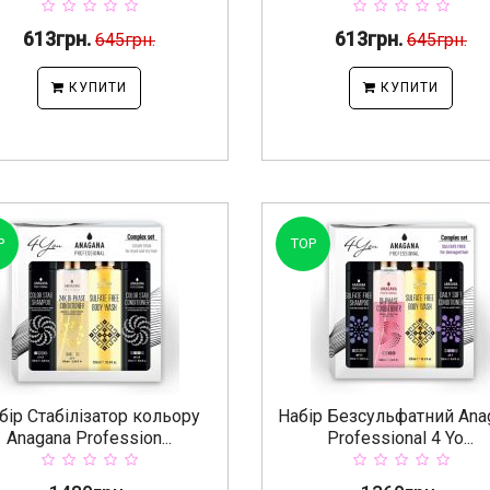
613грн.
613грн.
645грн.
645грн.
КУПИТИ
КУПИТИ
P
TOP
бір Стабілізатор кольору
Набір Безсульфатний Ana
Anagana Profession...
Professional 4 Yo...