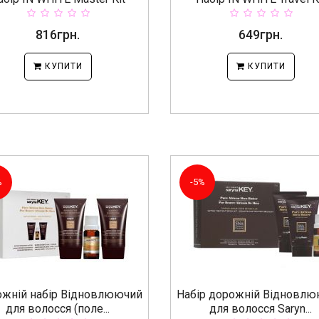
816грн.
649грн.
КУПИТИ
КУПИТИ
%
-5%
жній набір Відновлюючий
Набір дорожній Відновл
для волосся (поле...
для волосся Saryn...