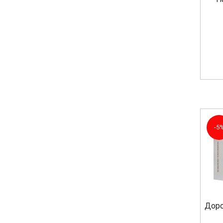
-5
Доро