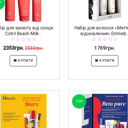
P
бір для захисту від сонця
Набір для волосся «Мит
Cotril Beach Milk...
відновлення» Emmeb..
2353грн.
1769грн.
2530грн.
КУПИТИ
КУПИТИ
TOP