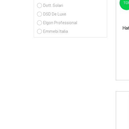
TO
Dott. Solari
DSD De Luxe
Elgon Professional
На
Emmebi Italia
Erayba Professional
Helen Seward
In White Professional
Inoar
Kaaral
Karseell
Kemon
Kleral System
KV-1
La Biosthetique
Lakme