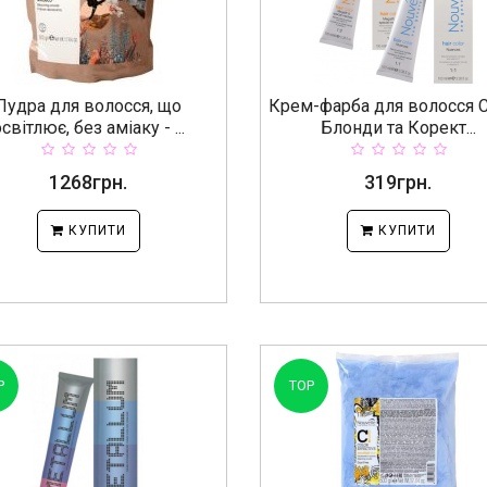
Пудра для волосся, що
Крем-фарба для волосся 
світлює, без аміаку - ...
Блонди та Корект...
1268грн.
319грн.
КУПИТИ
КУПИТИ
P
TOP