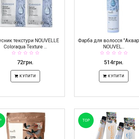
усник текстури NOUVELLE
Фарба для волосся "Аква
Coloraqua Texture ...
NOUVEL...
72грн.
514грн.
КУПИТИ
КУПИТИ
P
TOP