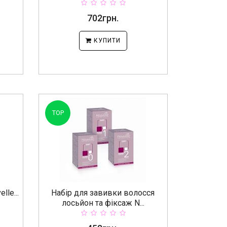
702грн.
КУПИТИ
TOP
le...
Набір для завивки волосся
лосьйон та фіксаж N...