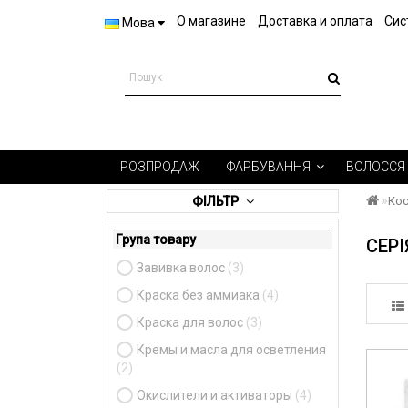
О магазине
Доставка и оплата
Сис
Мова
РОЗПРОДАЖ
ФАРБУВАННЯ
ВОЛОССЯ
ФІЛЬТР
Кос
Група товару
СЕР
Завивка волос
(3)
Краска без аммиака
(4)
Краска для волос
(3)
Кремы и масла для осветления
(2)
Окислители и активаторы
(4)