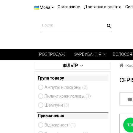
О магазине
Доставка и оплата
Сис
Мова
РОЗПРОДАЖ
ФАРБУВАННЯ
ВОЛОССЯ
ФІЛЬТР
Кос
Група товару
СЕРІ
Ампулы и лосьоны
(2)
Пилинг кожи головы
(1)
Шампуни
(3)
Призначення
Від жирності
(1)
TO