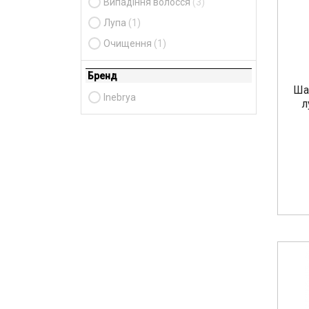
Випадіння волосся
(3)
Лупа
(1)
Очищення
(1)
Бренд
Ша
Inebrya
л