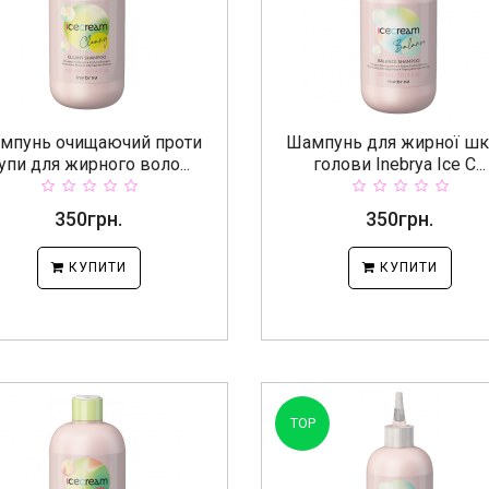
мпунь очищаючий проти
Шампунь для жирної шк
упи для жирного воло...
голови Inebrya Ice C...
350грн.
350грн.
КУПИТИ
КУПИТИ
TOP