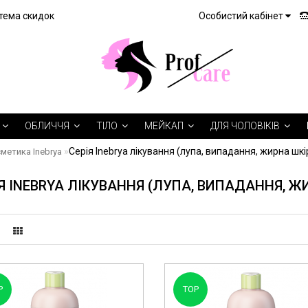
тема скидок
Особистий кабінет
ОБЛИЧЧЯ
ТІЛО
МЕЙКАП
ДЛЯ ЧОЛОВІКІВ
Серія Inebrya лікування (лупа, випадання, жирна шкі
метика Inebrya
Я INEBRYA ЛІКУВАННЯ (ЛУПА, ВИПАДАННЯ, Ж
P
TOP