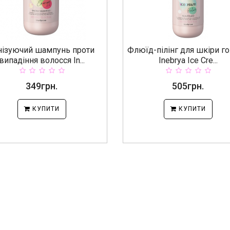
нізуючий шампунь проти
Флюїд-пілінг для шкіри г
випадіння волосся In...
Inebrya Ice Cre...
349грн.
505грн.
КУПИТИ
КУПИТИ