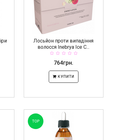
іри
Лосьйон проти випадіння
волосся Inebrya Ice C...
764грн.
КУПИТИ
TOP