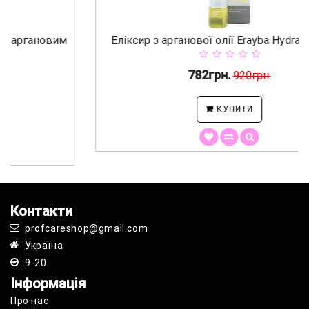
Еліксир з арганової олії Erayba HydraKer Arga...
782грн.
920грн.
КУПИТИ
Контакти
profcareshop@gmail.com
Україна
9-20
Інформація
Про нас