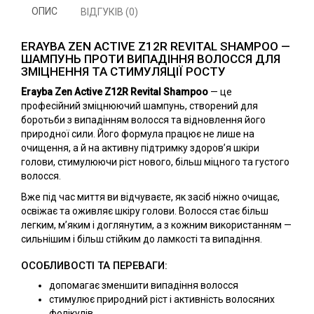
ОПИС
ВІДГУКІВ (0)
ERAYBA ZEN ACTIVE Z12R REVITAL SHAMPOO —
ШАМПУНЬ ПРОТИ ВИПАДІННЯ ВОЛОССЯ ДЛЯ
ЗМІЦНЕННЯ ТА СТИМУЛЯЦІЇ РОСТУ
Erayba Zen Active Z12R Revital Shampoo
— це
професійний зміцнюючий шампунь, створений для
боротьби з випадінням волосся та відновлення його
природної сили. Його формула працює не лише на
очищення, а й на активну підтримку здоров’я шкіри
голови, стимулюючи ріст нового, більш міцного та густого
волосся.
Вже під час миття ви відчуваєте, як засіб ніжно очищає,
освіжає та оживляє шкіру голови. Волосся стає більш
легким, м’яким і доглянутим, а з кожним використанням —
сильнішим і більш стійким до ламкості та випадіння.
ОСОБЛИВОСТІ ТА ПЕРЕВАГИ:
допомагає зменшити випадіння волосся
стимулює природний ріст і активність волосяних
фолікулів