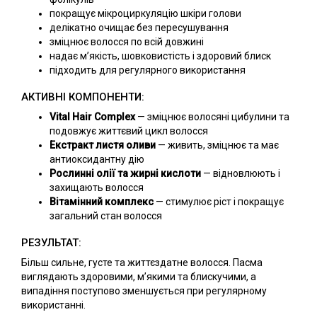
покращує мікроциркуляцію шкіри голови
делікатно очищає без пересушування
зміцнює волосся по всій довжині
надає м’якість, шовковистість і здоровий блиск
підходить для регулярного використання
АКТИВНІ КОМПОНЕНТИ:
Vital Hair Complex
— зміцнює волосяні цибулини та
подовжує життєвий цикл волосся
Екстракт листя оливи
— живить, зміцнює та має
антиоксидантну дію
Рослинні олії та жирні кислоти
— відновлюють і
захищають волосся
Вітамінний комплекс
— стимулює ріст і покращує
загальний стан волосся
РЕЗУЛЬТАТ:
Більш сильне, густе та життєздатне волосся. Пасма
виглядають здоровими, м’якими та блискучими, а
випадіння поступово зменшується при регулярному
використанні.