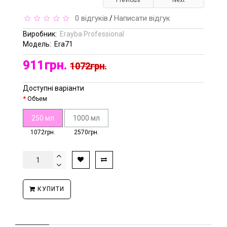
Previous
Next
0 відгуків
Написати відгук
/
Виробник:
Erayba Professional
Модель:
Era71
911грн.
1072грн.
Доступні варіанти
Объем
250 мл
1000 мл
1072грн.
2570грн.
КУПИТИ