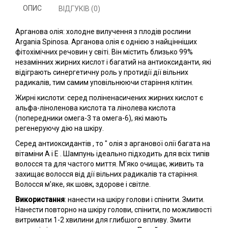
ОПИС
ВІДГУКІВ (0)
Арганова олія: холодне вилучення з плодів рослини
Argania Spinosa. Арганова олія є однією з найцінніших
фітохімічних речовин у світі. Він містить близько 99%
незамінних жирних кислот і багатий на антиоксиданти, які
відіграють синергетичну роль у протидії дії вільних
радикалів, тим самим уповільнюючи старіння клітин.
Жирні кислоти: серед поліненасичених жирних кислот є
альфа-ліноленова кислота та лінолева кислота
(попередники омега-3 та омега-6), які мають
регенеруючу дію на шкіру.
Серед антиоксидантів , то " олія з арганової олії багата на
вітаміни А і Е . Шампунь ідеально підходить для всіх типів
волосся та для частого миття. М'яко очищає, живить та
захищає волосся від дії вільних радикалів та старіння.
Волосся м'яке, як шовк, здорове і світле.
Використання
: нанести на шкіру голови і спінити. Змити.
Нанести повторно на шкіру голови, спінити, по можливості
витримати 1-2 хвилини для глибшого впливу. Змити