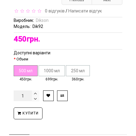
Previous
Next
0 відгуків
Написати відгук
/
Виробник:
Dikson
Модель:
Dik92
450грн.
Доступні варіанти
Объем
500 мл
1000 мл
250 мл
450грн.
699грн.
360грн.
КУПИТИ