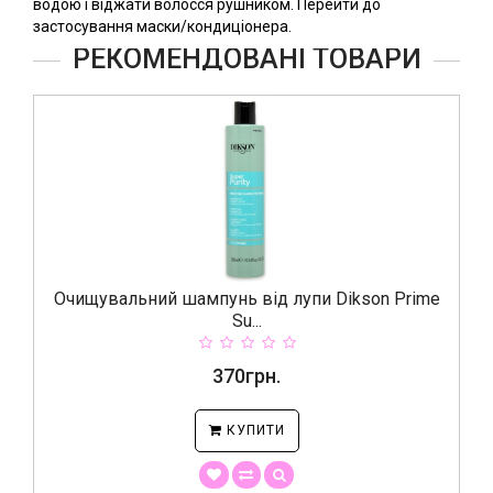
водою і віджати волосся рушником. Перейти до
застосування маски/кондиціонера.
РЕКОМЕНДОВАНІ ТОВАРИ
TOP
ід лупи Dikson Prime
Шампунь для пористого та ку
D...
н.
400грн.
ТИ
КУПИТИ